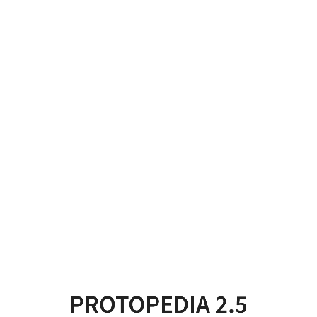
ProtoPedia
2.5
つ
く
る、
た
の
し
む、
ひ
PROTOPEDIA 2.5
ろ