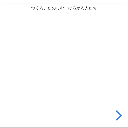
が
つくる、たのしむ、ひろがる人たち
る
人
た
ち