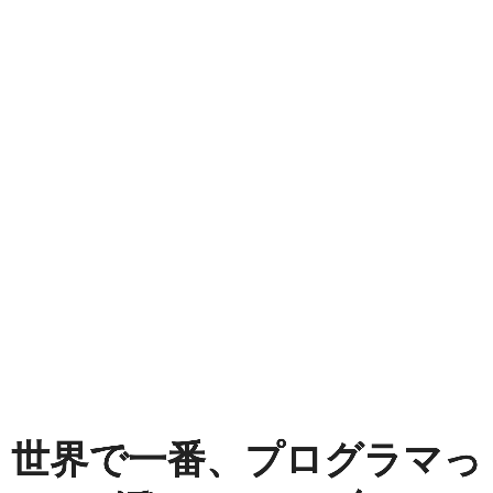
世
界
で
一
番、
プ
ロ
グ
ラ
マ
世界で一番、プログラマっ
っ