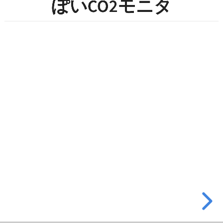
ぽいCO2モニタ
ぽ
い
CO2
モ
ニ
タ