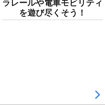
ラレールや電車モビリティ
車
を遊び尽くそう！
コ
ン
ト
ロ
ー
ラ」
で
プ
ラ