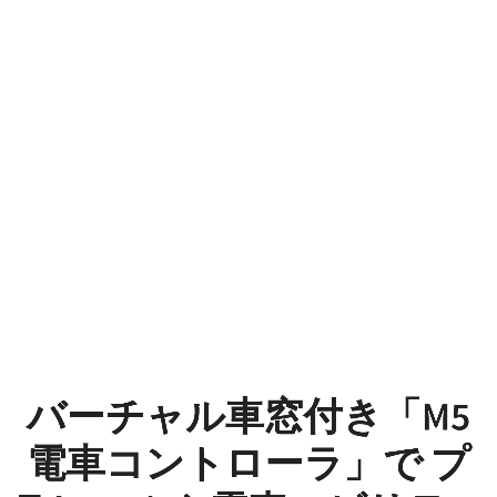
バ
ー
チ
ャ
ル
車
窓
付
き
バーチャル車窓付き「M5
「M5
電車コントローラ」で プ
電