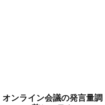
オ
ン
ラ
イ
ン
会
議
の
発
言
オンライン会議の発言量調
量