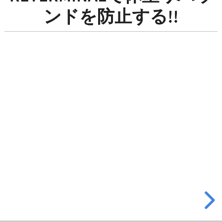
防
ンドを防止する!!
止
す
る!!