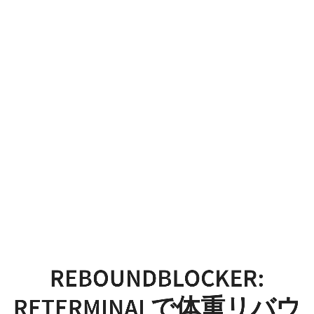
reBoundBlocker:
reTerminal
で
体
重
リ
バ
ウ
ン
ド
REBOUNDBLOCKER:
を
RETERMINALで体重リバウ