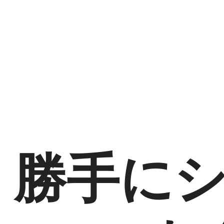
勝
手
に
シ
ャ
ッ
ト
ダ
勝手に
ウ
ン
（シ