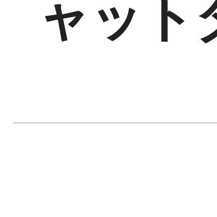
ャット
ャ
ッ
ト
ダ
ウ
ン
を
ハ
ッ
ク