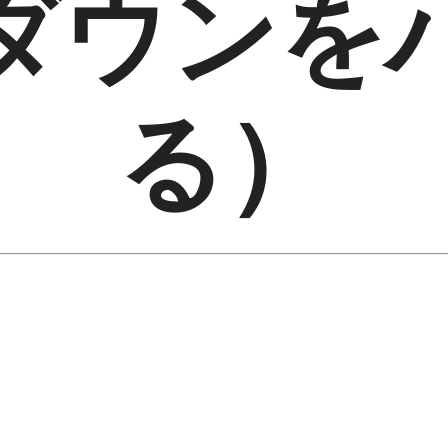
ダウンを
る）