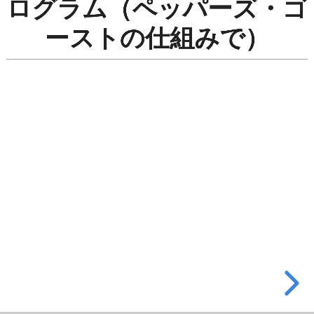
ログラム（ペッパーズ・ゴ
の
ーストの仕組みで）
透
明
下
敷
き
で
擬
似
ホ