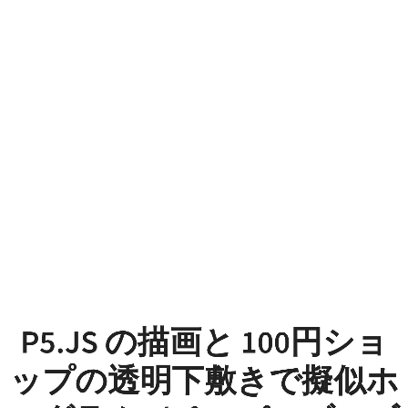
p5.js
の
描
画
と
100
円
シ
ョ
P5.JS の描画と 100円ショ
ッ
ップの透明下敷きで擬似ホ
プ