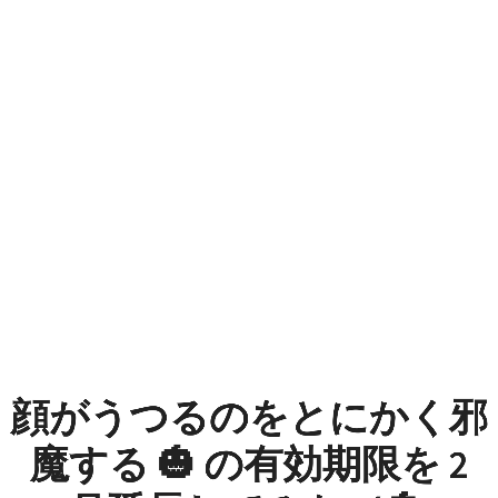
顔
が
う
つ
る
の
を
と
に
顔がうつるのをとにかく邪
か
魔する 🎃 の有効期限を 2
く