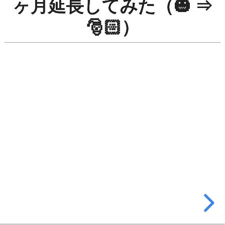
ヶ月延長してみた（🎃 ⇒
邪
🎅🏻）
魔
す
る
🎃
の
有
効
期
限