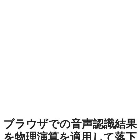
ブ
ラ
ウ
ザ
で
の
音
声
認
識
ブラウザでの音声認識結果
結
を物理演算を適用して落下