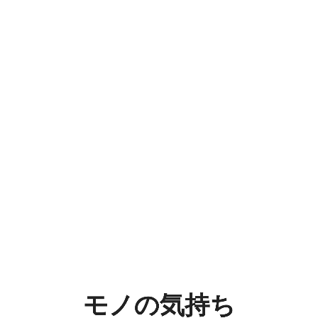
モ
ノ
の
気
持
ち
Team
CoT
モノの気持ち