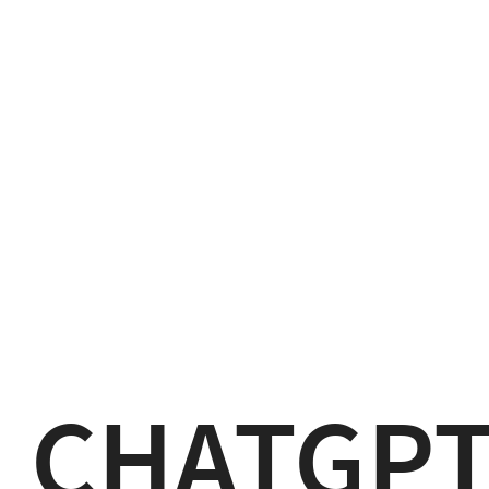
ChatGPT
格
ゲ
ー
プ
ロ
ジ
ェ
ク
CHAT
ト