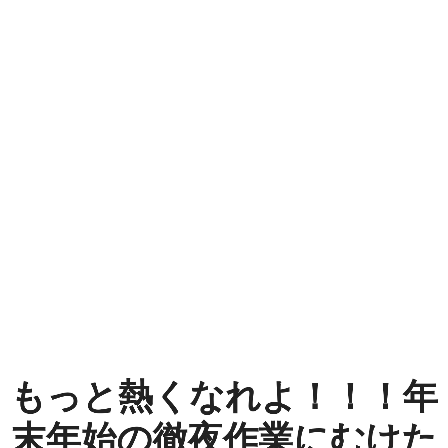
も
っ
と
熱
く
な
れ
よ！！！
年
末
もっと熱くなれよ！！！年
年
末年始の徹夜作業にむけた