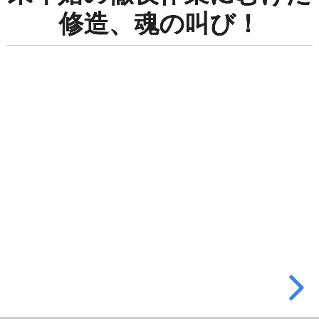
始
修造、魂の叫び！
の
徹
夜
作
業
に
む
け
た