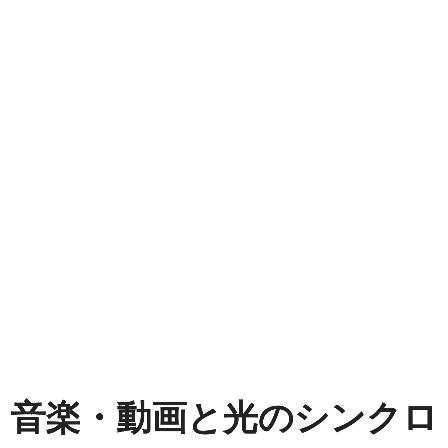
音
楽・
動
画
と
光
の
シ
ン
ク
音楽・動画と光のシンクロ
ロ