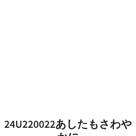
24U220022
あ
し
た
も
さ
わ
や
か
に
24U220022あしたもさわや
チ