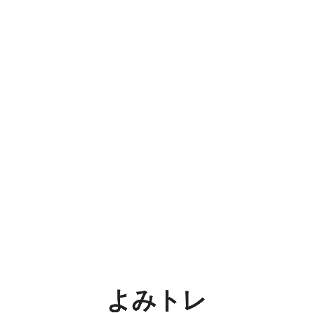
よ
み
ト
レ
readers
よみトレ