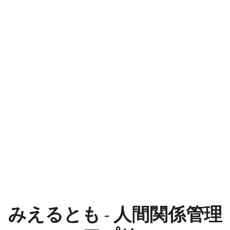
み
え
る
と
も
-
人
間
関
係
みえるとも - 人間関係管理
管