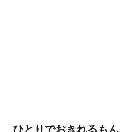
ひ
と
り
で
お
き
れ
る
も
ん
ひとりでおきれるもん