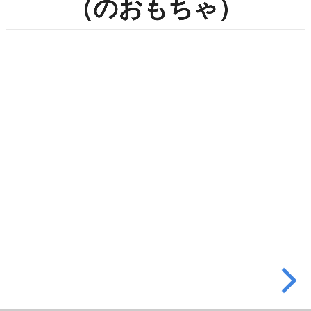
（のおもちゃ）
ゃ）