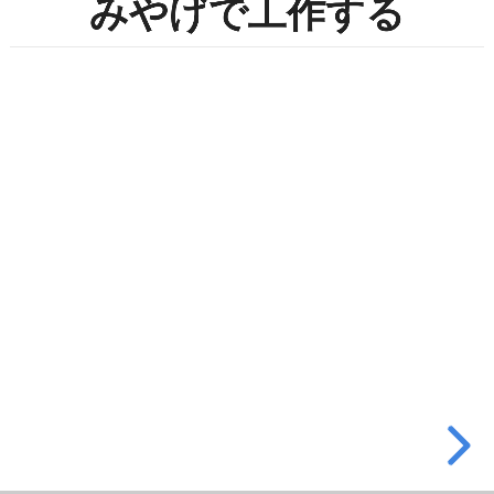
みやげで工作する
み
や
げ
で
工
作
す
る