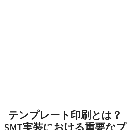
テ
ン
プ
レ
ー
ト
印
刷
と
は？
テンプレート印刷とは？
SMT
SMT実装における重要なプ