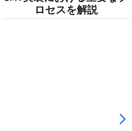
実
ロセスを解説
装
に
お
け
る
重
要
な
プ