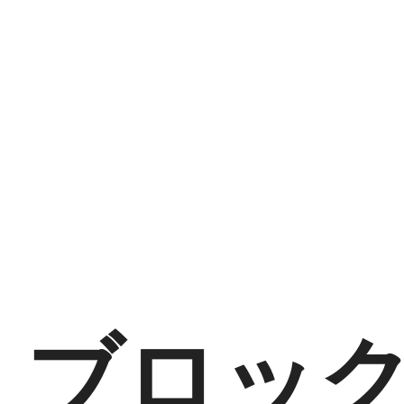
ブ
ロ
ッ
ク
チ
ェ
ー
ン
技
ブロッ
術
を