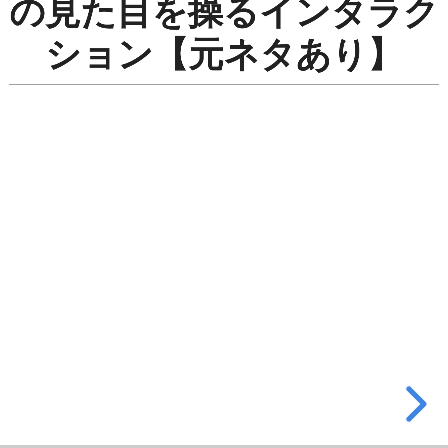
の見た目を操るインタラク
し
ション【元ネタあり】
指
で
つ
ま
む
動
作」
で
流