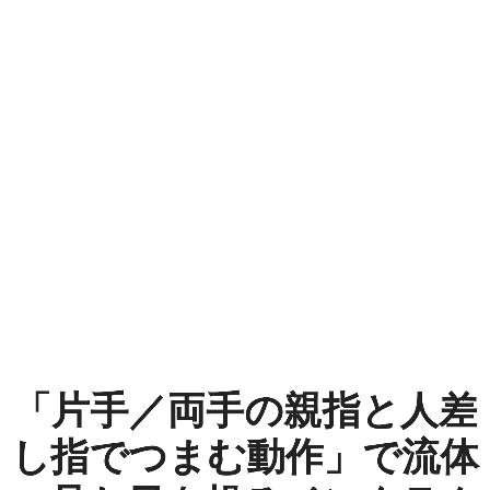
「片
手
／
両
手
の
親
指
と
「片手／両手の親指と人差
人
し指でつまむ動作」で流体
差