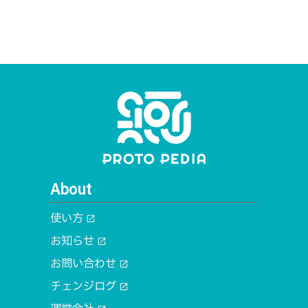
About
使い方
open_in_new
お知らせ
open_in_new
お問い合わせ
open_in_new
チェンジログ
open_in_new