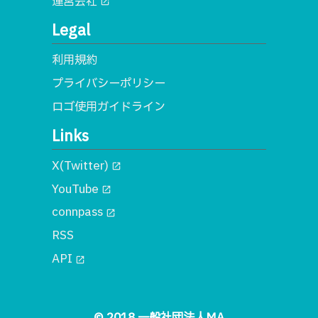
運営会社
open_in_new
Legal
利用規約
プライバシーポリシー
ロゴ使用ガイドライン
Links
X(Twitter)
open_in_new
YouTube
open_in_new
connpass
open_in_new
RSS
API
open_in_new