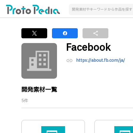
share
Facebook
link
https://about.fb.com/ja/
開発素材一覧
5件