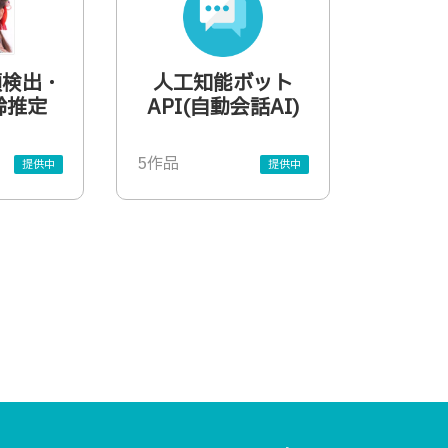
顔検出・
人工知能ボット
齢推定
API(自動会話AI)
5作品
提供中
提供中