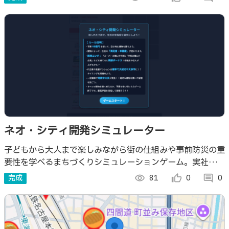
ネオ・シティ開発シミュレーター
子どもから大人まで楽しみながら街の仕組みや事前防災の重
要性を学べるまちづくりシミュレーションゲーム。実社会に
即した相乗効果や一定確率で発生する災害などを通じ、現実
完成
visibility
81
thumb_up_alt
0
comment
0
の地域社会への関心を養うことを目指す。