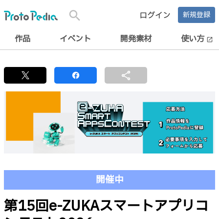
search
ログイン
新規登録
作品
イベント
開発素材
使い方
open_in_new
share
開催中
第15回e-ZUKAスマートアプリコ