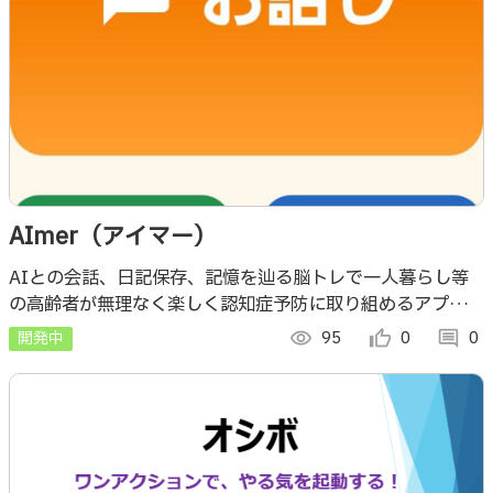
AImer（アイマー）
AIとの会話、日記保存、記憶を辿る脳トレで一人暮らし等
の高齢者が無理なく楽しく認知症予防に取り組めるアプリで
す。聞き取りやすい音声や変化のある相槌で会話が弾み、
開発中
visibility
95
thumb_up_alt
0
comment
0
日々の記憶を呼び起こして脳を刺激します。