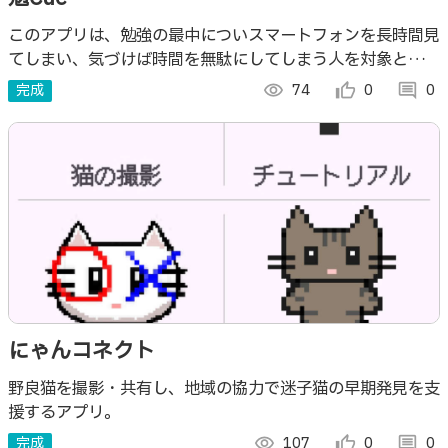
このアプリは、勉強の最中についスマートフォンを長時間見
てしまい、気づけば時間を無駄にしてしまう人を対象とした
学習支援アプリである。
完成
visibility
74
thumb_up_alt
0
comment
0
にゃんコネクト
野良猫を撮影・共有し、地域の協力で迷子猫の早期発見を支
援するアプリ。
完成
visibility
107
thumb_up_alt
0
comment
0