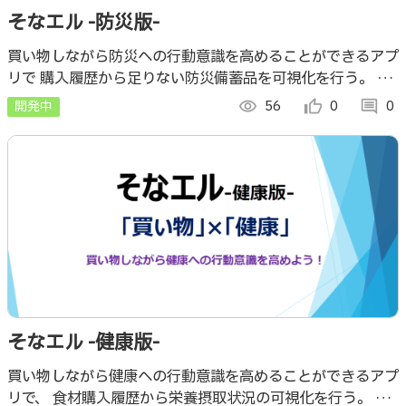
そなエル -防災版-
買い物しながら防災への行動意識を高めることができるアプ
リで 購入履歴から足りない防災備蓄品を可視化を行う。 コ
ンセプトは、普段の生活の小さな行動の積み重ねが習慣とな
開発中
visibility
56
thumb_up_alt
0
comment
0
り、やがて新しい意識を形づくる。
そなエル -健康版-
買い物しながら健康への行動意識を高めることができるアプ
リで、 食材購入履歴から栄養摂取状況の可視化を行う。 コ