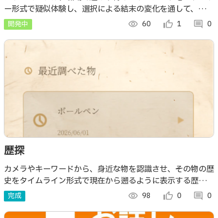
ー形式で疑似体験し、選択による結末の変化を通して、相手
への影響や適切な対応を実践的に学べるアプリです。
開発中
visibility
60
thumb_up_alt
1
comment
0
歴探
カメラやキーワードから、身近な物を認識させ、その物の歴
史をタイムライン形式で現在から遡るように表示する歴史学
習アプリ。
完成
visibility
98
thumb_up_alt
0
comment
0