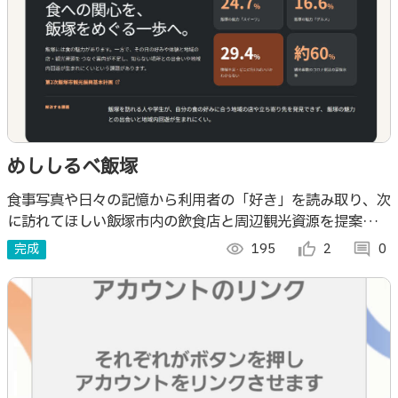
めししるべ飯塚
食事写真や日々の記憶から利用者の「好き」を読み取り、次
に訪れてほしい飯塚市内の飲食店と周辺観光資源を提案す
る、食の記憶を起点とした地域回遊アプリです。 AIによる
完成
visibility
195
thumb_up_alt
2
comment
0
料理画像の分析、個人用タグ、食の記憶