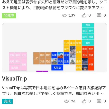
あえて地図は表示せず矢印と距離だけで目的地を示し、クエ
スト機能により、目的地の移動をワクワクに変えるアプリで
す。 具体的には、設定した目的地を、矢印と距離のみでナ
開発中
visibility
137
thumb_up_alt
0
comment
0
ビをします。
VisualTrip
VisualTripは写真で日本地図を埋めるゲーム感覚の旅記録ア
プリ。視覚的な楽しさで楽しく継続でき、鮮明な思い出とと
もに次の旅や挑戦への意欲を高めます。旅の記録を未来の力
完成
visibility
74
thumb_up_alt
0
comment
0
に変える新体験です。