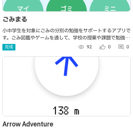
ごみまる
小中学生を対象にごみの分別の勉強をサポートするアプリで
す。ごみ図鑑やゲームを通して、学校の授業や課題で勉強し
たことを実生活で実践し、習慣づけることを目的としていま
完成
visibility
92
thumb_up_alt
0
comment
0
す。
Arrow Adventure