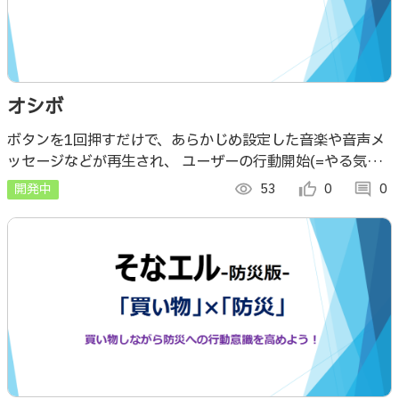
オシボ
ボタンを1回押すだけで、あらかじめ設定した音楽や音声メ
ッセージなどが再生され、 ユーザーの行動開始(=やる気を
出す)を後押しする。 コンセプトはワンアクションで、やる
開発中
visibility
53
thumb_up_alt
0
comment
0
気を起動する！