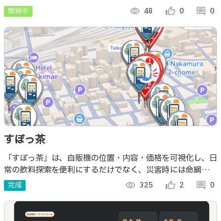
ンセプトは、普段の生活の小さな行動の積み重ねが習慣とな
開発中
visibility
48
thumb_up_alt
0
comment
0
り、やがて新しい意識を形づくる。
すぽっ茶
「すぽっ茶」は、自販機の位置・内容・価格を可視化し、日
常の飲料探索を便利にするだけでなく、災害時には命綱とな
りえる情報を提供するユーザ参加型マップアプリです。
完成
visibility
325
thumb_up_alt
2
comment
0