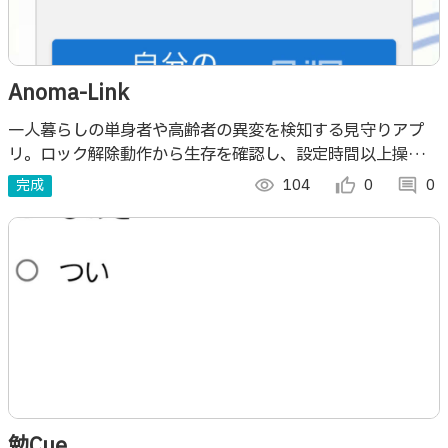
Anoma-Link
一人暮らしの単身者や高齢者の異変を検知する見守りアプ
リ。ロック解除動作から生存を確認し、設定時間以上操作が
ない場合は家族へ自動通知する。QRコードで手軽に連携で
完成
visibility
104
thumb_up_alt
0
comment
0
き、日々の負担なく長期間見守りが可能。
勉Cue