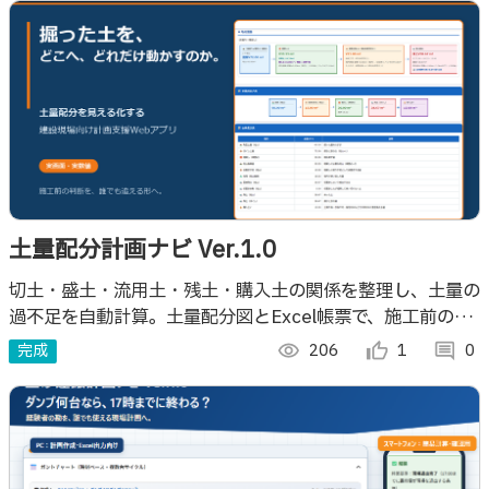
土量配分計画ナビ Ver.1.0
切土・盛土・流用土・残土・購入土の関係を整理し、土量の
過不足を自動計算。土量配分図とExcel帳票で、施工前の判
断や新人教育を支える建設現場向けWebアプリです。
完成
visibility
206
thumb_up_alt
1
comment
0