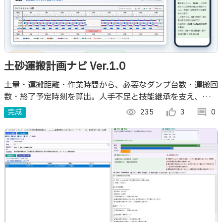
土砂運搬計画ナビ Ver.1.0
土量・運搬距離・作業時間から、必要なダンプ台数・運搬回
数・終了予定時刻を算出。人手不足と技能継承を支え、新人
教育にも活用できるExcel帳票対応の作業前計画支援Webア
完成
visibility
235
thumb_up_alt
3
comment
0
プリです。