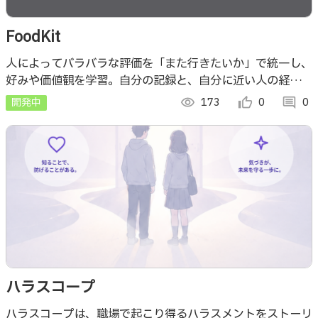
FoodKit
人によってバラバラな評価を「また行きたいか」で統一し、
好みや価値観を学習。自分の記録と、自分に近い人の経験か
ら、自分や一緒に行く人に合う店を見つける飲食店記録・発
開発中
visibility
173
thumb_up_alt
0
comment
0
見アプリです。
ハラスコープ
ハラスコープは、職場で起こり得るハラスメントをストーリ