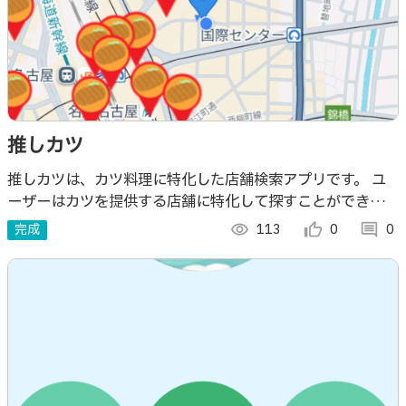
推しカツ
推しカツは、カツ料理に特化した店舗検索アプリです。 ユ
ーザーはカツを提供する店舗に特化して探すことができ、専
門店だけでなく定食屋などの店舗も対象としています。
完成
visibility
113
thumb_up_alt
0
comment
0