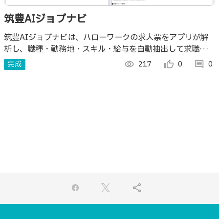
筑豊AIジョブナビ
筑豊AIジョブナビは、ハローワークの求人票をアプリが解
析し、職種・勤務地・スキル・給与を自動抽出して求職者の
希望条件と照合し、最適な求人をおすすめする筑豊地域向け
完成
visibility
217
thumb_up_alt
0
comment
0
のAI求人マッチングアプリです。
share