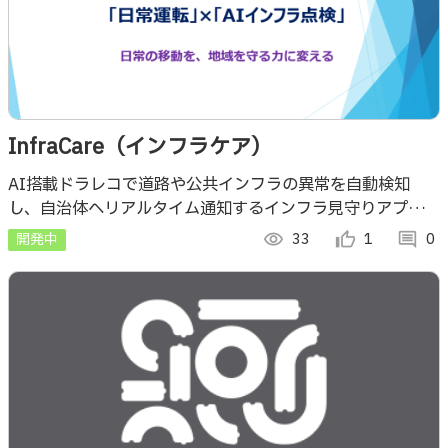
InfraCare（インフラケア）
AI搭載ドラレコで道路や公共インフラの異常を自動検知
し、自治体へリアルタイム通知するインフラ見守りアプリ。
コンセプトは「日常の運転」を「地域貢献」に変えるインフ
開発中
visibility
33
thumb_up_alt
1
comment
0
ラ点検プラットフォーム。