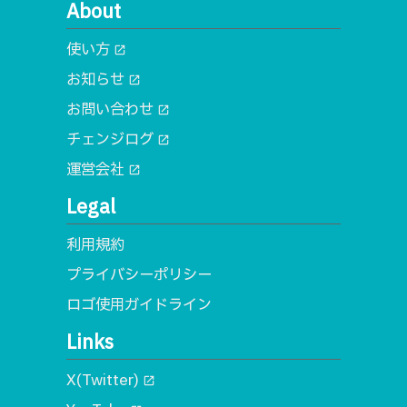
About
使い方
open_in_new
お知らせ
open_in_new
お問い合わせ
open_in_new
チェンジログ
open_in_new
運営会社
open_in_new
Legal
利用規約
プライバシーポリシー
ロゴ使用ガイドライン
Links
X(Twitter)
open_in_new