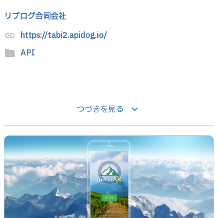
リブログ合同会社
https://tabi2.apidog.io/
link
API
folder
keyboard_arrow_down
つづきを見る