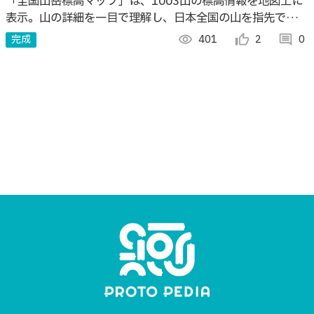
「全国山岳標高マップ」は、1003山の標高情報を地図上に
表示。山の詳細を一目で理解し、日本全国の山を指先で楽し
むことができます。
完成
visibility
401
thumb_up_alt
2
comment
0