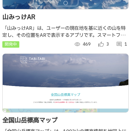
山みっけAR
「山みっけAR」は、ユーザーの現在地を基に近くの山を特
定し、その位置をARで表示するアプリです。スマートフォ
ンを使って周囲を見渡すと、山の名前や方位、距離などの情
開発中
visibility
469
thumb_up_alt
3
comment
1
報が画面上に表示されます。
全国山岳標高マップ