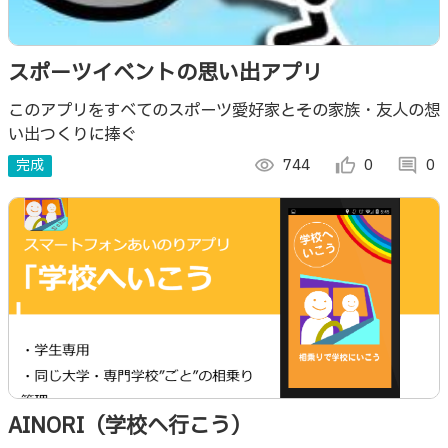
スポーツイベントの思い出アプリ
このアプリをすべてのスポーツ愛好家とその家族・友人の想
い出つくりに捧ぐ
完成
visibility
744
thumb_up_alt
0
comment
0
AINORI（学校へ行こう）