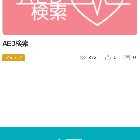
AED検索
アイデア
visibility
373
thumb_up_alt
0
comment
0