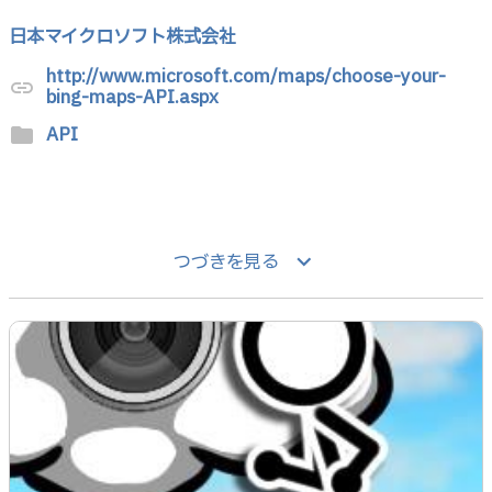
日本マイクロソフト株式会社
http://www.microsoft.com/maps/choose-your-
link
bing-maps-API.aspx
API
folder
keyboard_arrow_down
つづきを見る