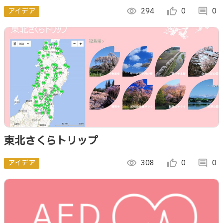
アイデア
visibility
294
thumb_up_alt
0
comment
0
東北さくらトリップ
アイデア
visibility
308
thumb_up_alt
0
comment
0