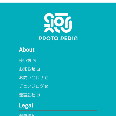
About
使い方
open_in_new
お知らせ
open_in_new
お問い合わせ
open_in_new
チェンジログ
open_in_new
運営会社
open_in_new
Legal