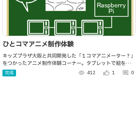
ひとコマアニメ制作体験
キッズプラザ大阪と共同開発した「１コマアニメーター？」
をつかったアニメ制作体験コーナー。タブレットで絵をかく
とアニメが上映される
完成
visibility
412
thumb_up_alt
1
comment
0