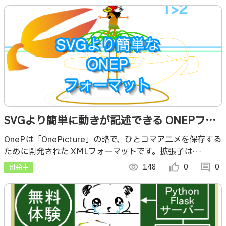
SVGより簡単に動きが記述できる ONEPフォ
ーマット
OnePは「OnePicture」の略で、ひとコマアニメを保存する
ために開発された XMLフォーマットです。拡張子は
「.onep」「.one」
開発中
visibility
148
thumb_up_alt
0
comment
0