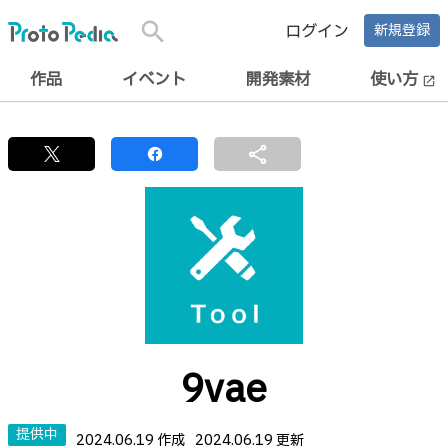
search
ログイン
新規登録
作品
イベント
開発素材
使い方
open_in_new
share
9vae
提供中
2024.06.19 作成
2024.06.19 更新