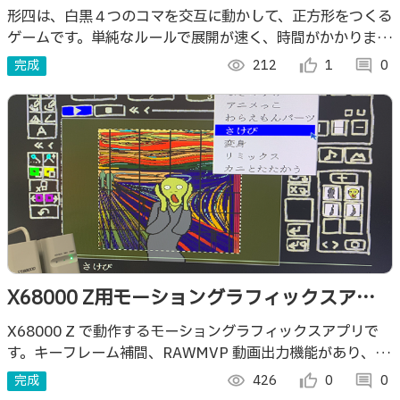
形四は、白黒４つのコマを交互に動かして、正方形をつくる
ゲームです。単純なルールで展開が速く、時間がかかりませ
ん。意外と奥が深い思考ゲームです。無料で広告、登録なし
完成
visibility
212
thumb_up_alt
1
comment
0
ですぐ遊べます
X68000 Z用モーショングラフィックスアプ
リ 9VAeきゅうべえ
X68000 Z で動作するモーショングラフィックスアプリで
す。キーフレーム補間、RAWMVP 動画出力機能があり、
X68000 Z でアニメ作成、再生できます
完成
visibility
426
thumb_up_alt
0
comment
0