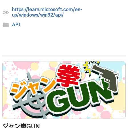
https://learn.microsoft.com/en-
link
us/windows/win32/api/
API
folder
ジャン拳GUN