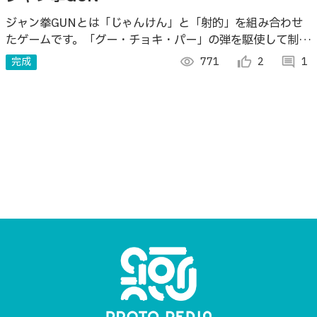
ジャン拳GUNとは「じゃんけん」と「射的」を組み合わせ
たゲームです。「グー・チョキ・パー」の弾を駆使して制限
時間内に多くの的を狙いましょう！
完成
visibility
771
thumb_up_alt
2
comment
1