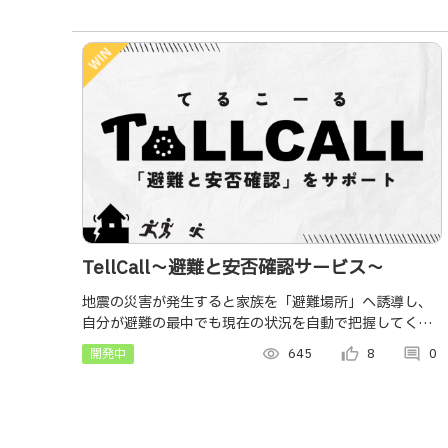
TellCall〜避難と安否確認サービス〜
地震の災害が発生すると家族を「避難場所」へ誘導し、
自分が避難の最中でも現在の状況を自動で把握してくれ
るサービス
開発中
visibility
645
thumb_up_alt
8
comment
0