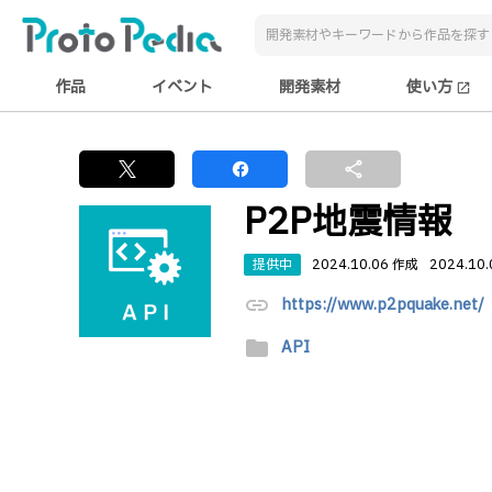
作品
イベント
開発素材
使い方
open_in_new
share
P2P地震情報
提供中
2024.10.06 作成
2024.10
link
https://www.p2pquake.net/
folder
API