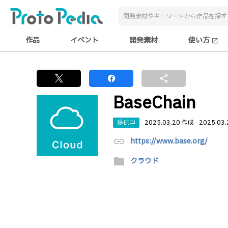
作品
イベント
開発素材
使い方
open_in_new
share
BaseChain
提供中
2025.03.20 作成
2025.03
link
https://www.base.org/
folder
クラウド