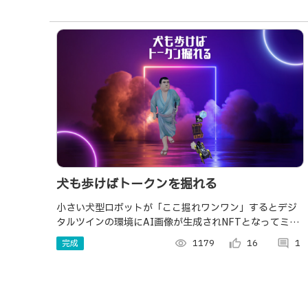
犬も歩けばトークンを掘れる
小さい犬型ロボットが「ここ掘れワンワン」するとデジ
タルツインの環境にAI画像が生成されNFTとなってミン
トされるというメディアアート作品
完成
visibility
1179
thumb_up_alt
16
comment
1