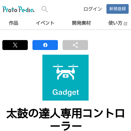
search
ログイン
新規登録
作品
イベント
開発素材
使い方
open_in_new
share
太鼓の達人専用コントロ
ーラー