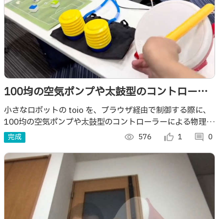
100均の空気ポンプや太鼓型のコントローラ
ーで toio を動かす（ブラウザでの処理）
小さなロボットの toio を、ブラウザ経由で制御する際に、
100均の空気ポンプや太鼓型のコントローラーによる物理的
入力を toio を動かすきっかけに使います
完成
visibility
576
thumb_up_alt
1
comment
0