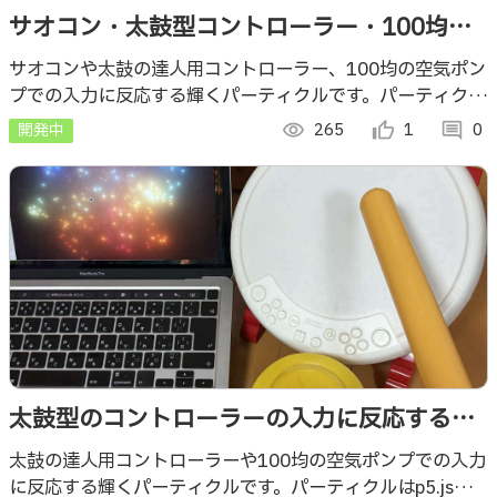
サオコン・太鼓型コントローラー・100均の
空気ポンプの入力に反応するパーティクル：
サオコンや太鼓の達人用コントローラー、100均の空気ポン
プでの入力に反応する輝くパーティクルです。パーティクル
p5.jsでの描画
はp5.jsで描画しています。
開発中
visibility
265
thumb_up_alt
1
comment
0
太鼓型のコントローラーの入力に反応する輝
くパーティクル（p5.jsでの描画） 【試作版】
太鼓の達人用コントローラーや100均の空気ポンプでの入力
に反応する輝くパーティクルです。パーティクルはp5.jsで