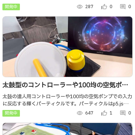
描画していて、作品展示に向けて試作していたものです。
開発中
visibility
287
thumb_up_alt
0
comment
0
太鼓型のコントローラーや100均の空気ポン
プでの入力に反応する輝くパーティクル
太鼓の達人用コントローラーや100均の空気ポンプでの入力
に反応する輝くパーティクルです。パーティクルはp5.jsで
（p5.jsでの描画）
描画しています。
開発中
visibility
647
thumb_up_alt
1
comment
0