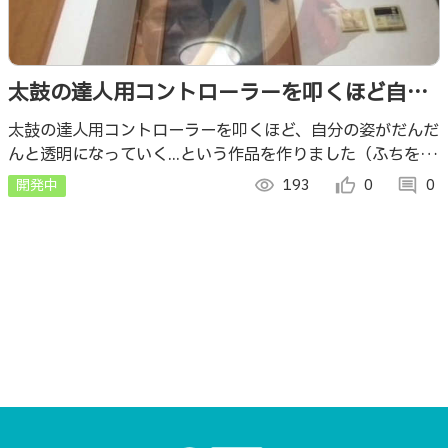
太鼓の達人用コントローラーを叩くほど自分
の姿が透明になっていく...
太鼓の達人用コントローラーを叩くほど、自分の姿がだんだ
んと透明になっていく...という作品を作りました（ふちを叩
くと、透明になりかけた／透明になった姿が元通りになりま
開発中
visibility
193
thumb_up_alt
0
comment
0
す）