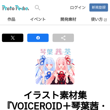
search
ログイン
新規登録
作品
イベント
開発素材
使い方
open_in_new
share
イラスト素材集
『VOICEROID＋琴葉茜・