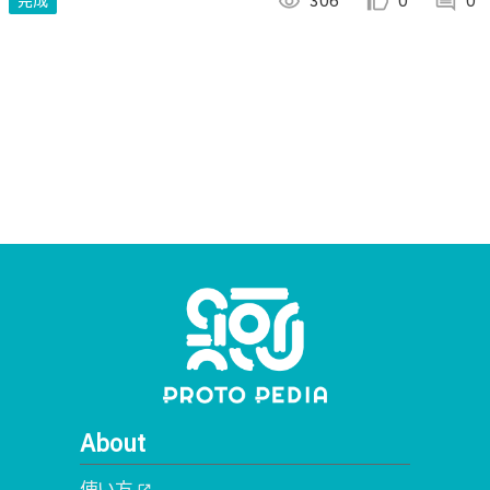
完成
visibility
306
thumb_up_alt
0
comment
0
About
使い方