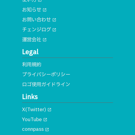
open_in_new
お知らせ
open_in_new
お問い合わせ
open_in_new
チェンジログ
open_in_new
運営会社
open_in_new
Legal
利用規約
プライバシーポリシー
ロゴ使用ガイドライン
Links
X(Twitter)
open_in_new
YouTube
open_in_new
connpass
open_in_new