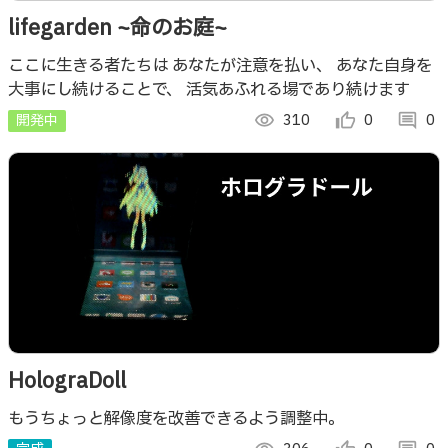
lifegarden ~命のお庭~
ここに生きる者たちは あなたが注意を払い、 あなた自身を
大事にし続けることで、 活気あふれる場であり続けます
開発中
visibility
310
thumb_up_alt
0
comment
0
HolograDoll
もうちょっと解像度を改善できるよう調整中。