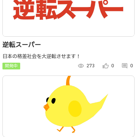
逆転スーパー
日本の格差社会を大逆転させます！
開発中
visibility
273
thumb_up_alt
0
comment
0