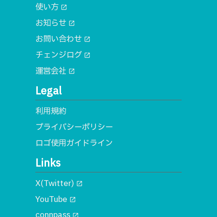
使い方
open_in_new
お知らせ
open_in_new
お問い合わせ
open_in_new
チェンジログ
open_in_new
運営会社
open_in_new
Legal
利用規約
プライバシーポリシー
ロゴ使用ガイドライン
Links
X(Twitter)
open_in_new
YouTube
open_in_new
connpass
open_in_new