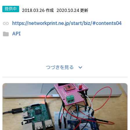
提供中
2018.03.26 作成
2020.10.24 更新
https://networkprint.ne.jp/start/biz/#contents04
link
API
folder
keyboard_arrow_down
つづきを見る