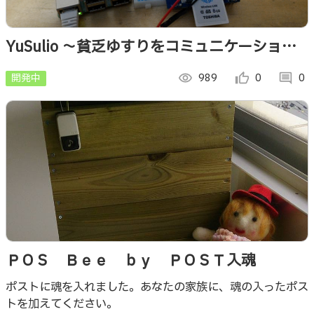
YuSulio 〜貧乏ゆすりをコミュニケーション
に〜
開発中
visibility
989
thumb_up_alt
0
comment
0
ＰＯＳ Ｂｅｅ ｂｙ ＰＯＳＴ入魂
ポストに魂を入れました。あなたの家族に、魂の入ったポス
トを加えてください。