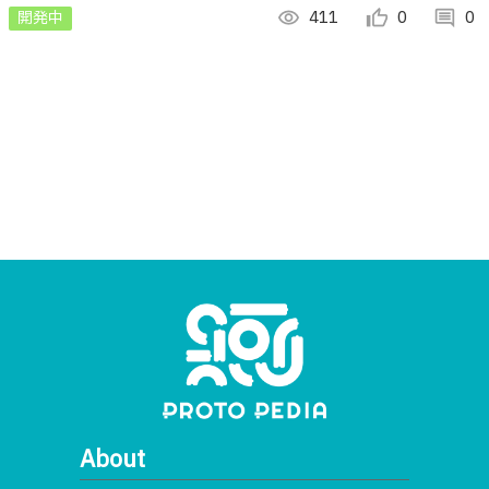
開発中
visibility
411
thumb_up_alt
0
comment
0
About