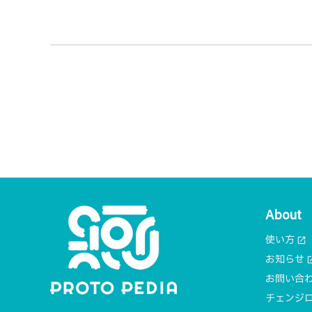
About
使い方
open_in_new
お知らせ
open_i
お問い合
チェンジ