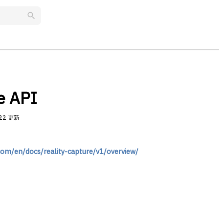
search
e API
.22 更新
com/en/docs/reality-capture/v1/overview/