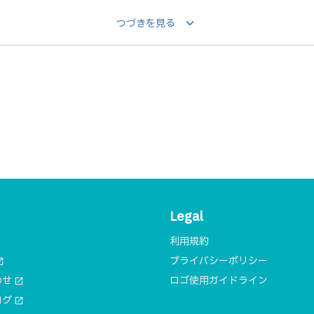
keyboard_arrow_down
つづきを見る
Legal
利用規約
プライバシーポリシー
n_new
わせ
ロゴ使用ガイドライン
open_in_new
ログ
open_in_new