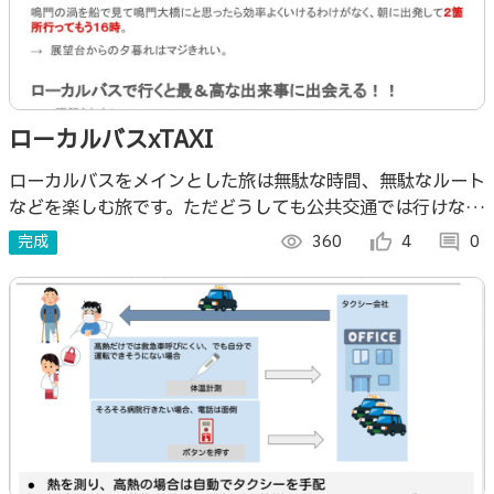
ローカルバスxTAXI
ローカルバスをメインとした旅は無駄な時間、無駄なルート
などを楽しむ旅です。ただどうしても公共交通では行けない
有名観光地は多々あります。そこをどう補完して快適な旅に
完成
visibility
360
thumb_up_alt
4
comment
0
するか？を考えます。