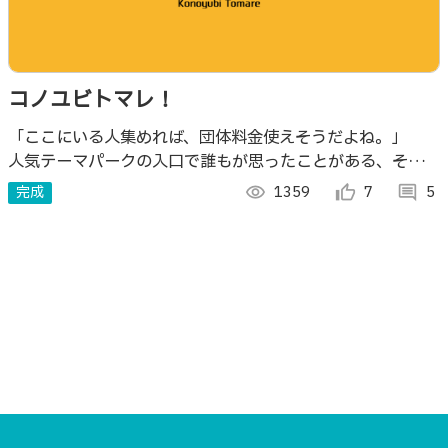
コノユビトマレ！
「ここにいる人集めれば、団体料金使えそうだよね。」
人気テーマパークの入口で誰もが思ったことがある、そんな
気持ちを形にしました。 ワンタッチで参加者募集・決済が
完成
visibility
1359
thumb_up_alt
7
comment
5
できる即席グルーピングアプリです。