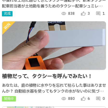
不慣れな土地に越してきたタクシー運転手や、新米タクシー
配車担当者が土地勘を養うためのタクシー配車シュミレータ
―です。 Mapboxを用いているので、世界中のどこでもシミ
完成
visibility
838
thumb_up_alt
3
comment
1
ュレートできます。
植物だって、タクシーを呼んでみたい！
あなたは、庭の植物に水やりを忘れて枯らした事はありませ
んか？ 自動給水器を使ってもタンクの水がないのに気づか
ずやっぱり枯らした事はありませんか？ そんなあなたへの
開発中
visibility
880
thumb_up_alt
6
comment
0
最終手段…それはタクシー！？