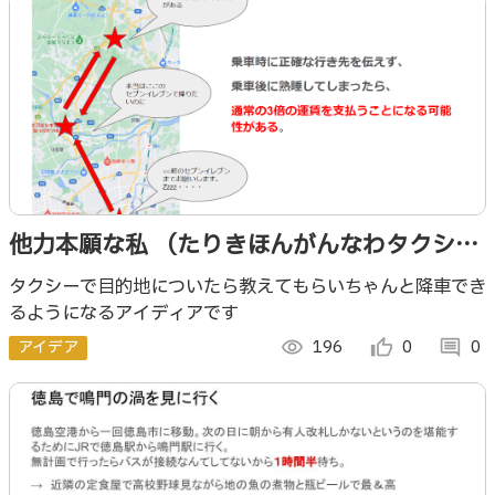
他力本願な私 （たりきほんがんなわタクシ
ー）
タクシーで目的地についたら教えてもらいちゃんと降車でき
るようになるアイディアです
アイデア
visibility
196
thumb_up_alt
0
comment
0