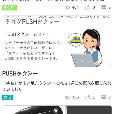
地点の住所を返します。 今のところ対応しているのは徳島
開発中
visibility
404
thumb_up_alt
0
comment
0
と新宿だけです（デフォルトは徳島）
PUSHタクシー
「待ち」が多い地方タクシーにPUSH通知の概念を取り入れ
てみました。
完成
visibility
335
thumb_up_alt
1
comment
0