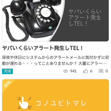
ヤバいくらいアラート発生しTEL！
深夜や休日にシステムからのアラートメールに気付かずに初
動が遅れる・・・ってことありませんか？ 大量にアラート
メール発生してる現象に関しては緊急性も高い！ 電話で連
完成
visibility
941
thumb_up_alt
6
comment
0
絡があれば気付きやすいですよね！