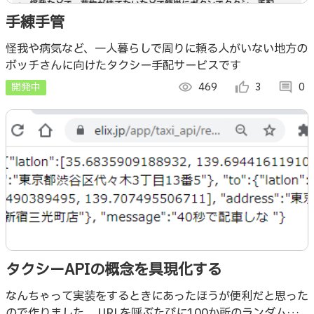
手練手管
怪我や病気など、一人暮らしで周りに頼る人がいない地方の
ボッチさんに向けたタクシー手配サービスです
開発中
visibility
469
thumb_up_alt
3
comment
0
タクシーAPIの概念を具現化する
なんちゃって実装をするときにあったほうが便利だと思った
ので作りました。 URLを呼ぶたびに100か所のランダムな