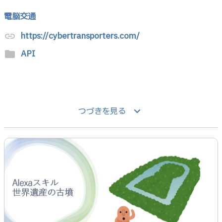
電脳交通
https://cybertransporters.com/
link
API
folder
keyboard_arrow_down
つづきを見る