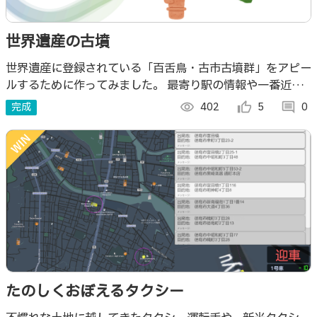
世界遺産の古墳
世界遺産に登録されている「百舌鳥・古市古墳群」をアピー
ルするために作ってみました。 最寄り駅の情報や一番近い
古墳をピックアップしてくれます。 堺市を盛り上げましょ
完成
visibility
402
thumb_up_alt
5
comment
0
う！
たのしくおぼえるタクシー