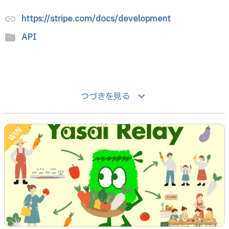
https://stripe.com/docs/development
link
API
folder
keyboard_arrow_down
つづきを見る