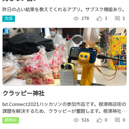
昨日の占い結果を教えてくれるアプリ。サブスク機能あり。
完成
visibility
278
thumb_up_alt
3
comment
1
クラッピー神社
bit.Connect2021ハッカソンの参加作品です。根津商店街の
課題を解決するため、クラッピーが奮闘します。根津神社に
大きなひまわりの種を落としてみんなの応援で育てていきま
開発中
visibility
526
thumb_up_alt
0
comment
0
す。