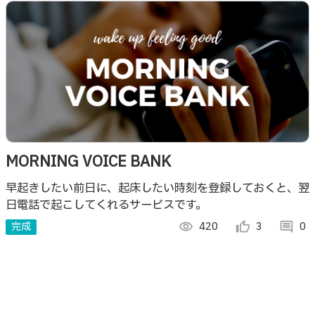
MORNING VOICE BANK
早起きしたい前日に、起床したい時刻を登録しておくと、翌
日電話で起こしてくれるサービスです。
完成
visibility
420
thumb_up_alt
3
comment
0