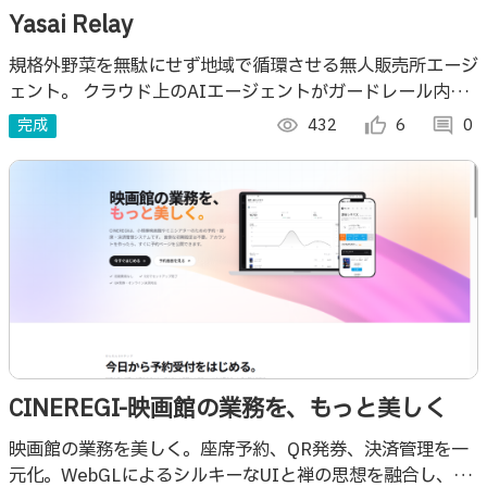
Yasai Relay
規格外野菜を無駄にせず地域で循環させる無人販売所エージ
ェント。 クラウド上のAIエージェントがガードレール内で
値付け・値下げ・営業を自律判断し、その結果をSLOとして
完成
visibility
432
thumb_up_alt
6
comment
0
自己監視しながら日々改善する。
CINEREGI-映画館の業務を、もっと美しく
映画館の業務を美しく。座席予約、QR発券、決済管理を一
元化。WebGLによるシルキーなUIと禅の思想を融合し、劇