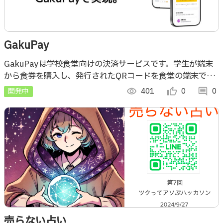
GakuPay
GakuPayは学校食堂向けの決済サービスです。学生が端末
から食券を購入し、発行されたQRコードを食堂の端末で読
み込むことで食事と引き換えることができます。管理者は売
開発中
visibility
401
thumb_up_alt
0
comment
0
上分析、在庫管理を行えます。
売らない占い