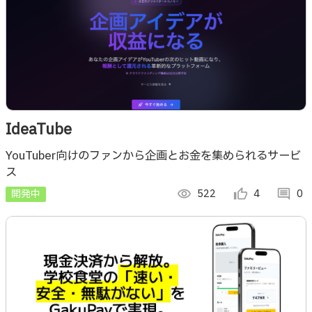
IdeaTube
YouTuber向けの​ファンから​企画とお金を​集められる​サービ
ス
開発中
visibility
522
thumb_up_alt
4
comment
0