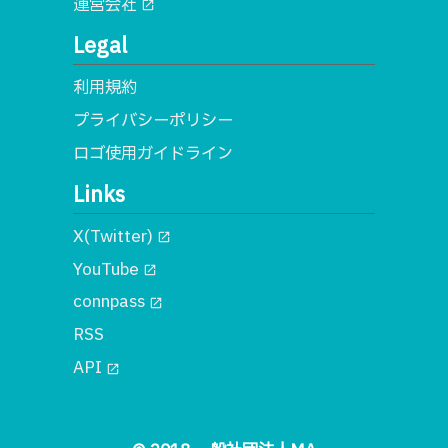
運営会社
open_in_new
Legal
利用規約
プライバシーポリシー
ロゴ使用ガイドライン
Links
X(Twitter)
open_in_new
YouTube
open_in_new
connpass
open_in_new
RSS
API
open_in_new