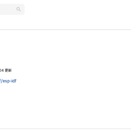
search
.04 更新
f/esp-idf