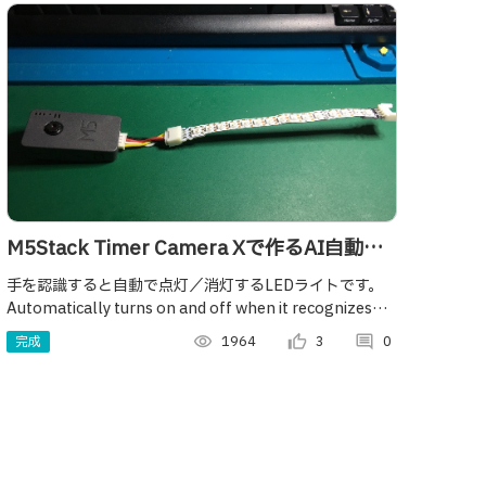
M5Stack Timer Camera Xで作るAI自動点
灯ライト【手を自動認識】
手を認識すると自動で点灯／消灯するLEDライトです。
Automatically turns on and off when it recognizes
hand.
完成
visibility
1964
thumb_up_alt
3
comment
0