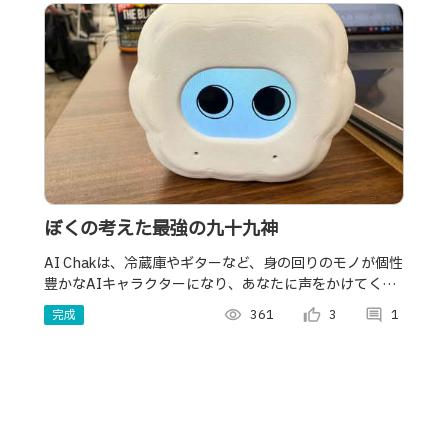
ぼくの考えた最強の九十九神
AI Chakは、冷蔵庫やギターなど、身の回りのモノが個性
豊かなAIキャラクターになり、あなたに声をかけてくれ
る全く新しいパートナーAI。
完成
visibility
361
thumb_up_alt
3
comment
1