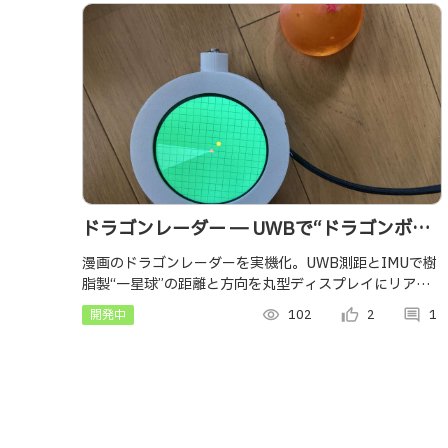
ドラゴンレーダー ─ UWBで“ドラゴンボー
ル”を本当に探す（一星球）
漫画のドラゴンレーダーを実機化。UWB測距とIMUで樹
脂製“一星球”の距離と方向を丸型ディスプレイにリアル
タイム表示。端末を回しても光点は実方向に張り付く。
開発中
visibility
102
thumb_up_alt
2
comment
1