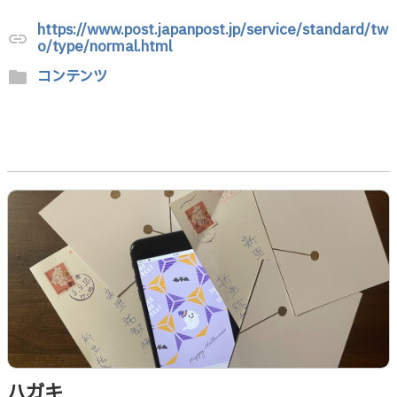
https://www.post.japanpost.jp/service/standard/tw
link
o/type/normal.html
コンテンツ
folder
ハガキ