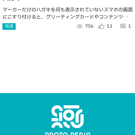
マーカーだけのハガキを何も表示されていないスマホの画面
にこすり付けると、グリーティングカードやコンテンツを表
示します。
完成
visibility
756
thumb_up_alt
13
comment
1