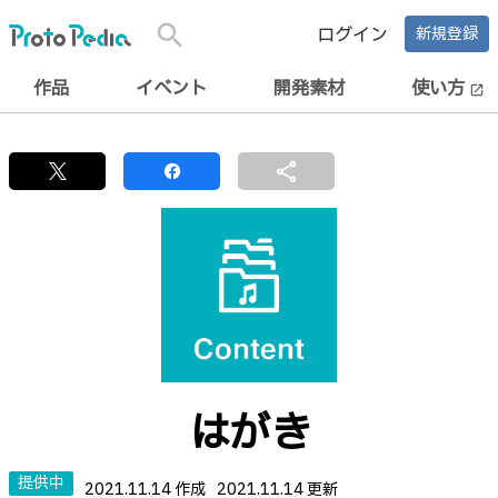
search
ログイン
新規登録
作品
イベント
開発素材
使い方
open_in_new
share
はがき
提供中
2021.11.14 作成
2021.11.14 更新