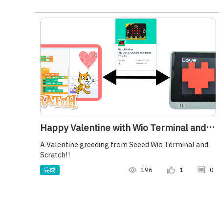
Happy Valentine with Wio Terminal and
Scratch!!
A Valentine greeding from Seeed Wio Terminal and
Scratch!!
完成
visibility
196
thumb_up_alt
1
comment
0