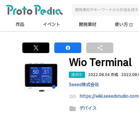
作品
イベント
開発素材
使い方
open_in_new
share
Wio Terminal
提供中
2022.08.04 作成
2022.08
Seeed株式会社
link
https://wiki.seeedstudio.co
folder
デバイス