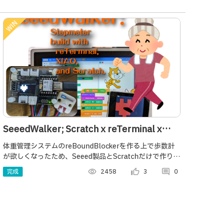
SeeedWalker; Scratch x reTerminal x
XIAO de 歩数計
体重管理システムのreBoundBlockerを作る上で歩数計
が欲しくなったため、Seeed製品とScratchだけで作りま
した。
完成
visibility
2458
thumb_up_alt
3
comment
0