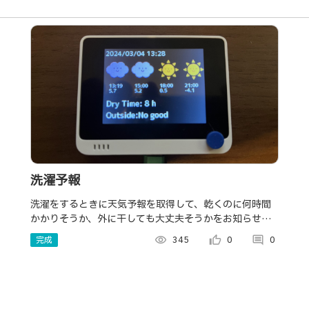
洗濯予報
洗濯をするときに天気予報を取得して、乾くのに何時間
かかりそうか、外に干しても大丈夫そうかをお知らせす
るガジェットです。
完成
visibility
345
thumb_up_alt
0
comment
0