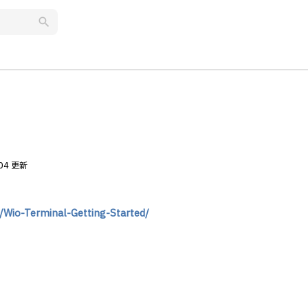
search
.04 更新
m/Wio-Terminal-Getting-Started/