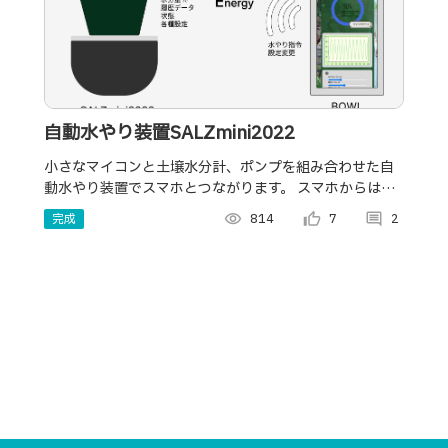
自動水やり装置SALZmini2022
小さなマイコンと土壌水分計、ポンプを組み合わせた自
動水やり装置でスマホとつながります。 スマホからは
「今すぐ水やり」ボタンでポンプを作動、現在の水分量
完成
visibility
814
thumb_up_alt
7
comment
2
や過去の履歴データをグラフで見ることができます。