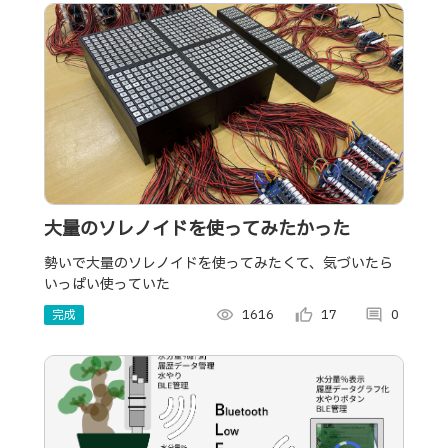
大量のソレノイドを使ってみたかった
勢いで大量のソレノイドを使ってみたくて、気づいたら
いっぱい使っていた
完成
visibility
1616
thumb_up_alt
17
comment
0