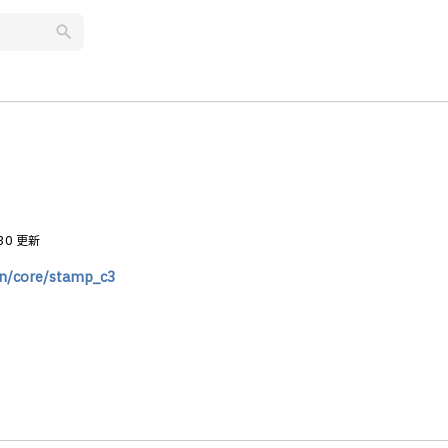
search
.30 更新
en/core/stamp_c3