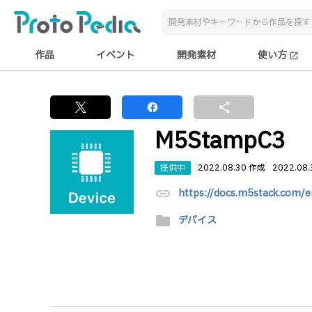
作品
イベント
開発素材
使い方
open_in_new
share
M5StampC3
提供中
2022.08.30 作成
2022.08
link
https://docs.m5stack.com/
folder
デバイス