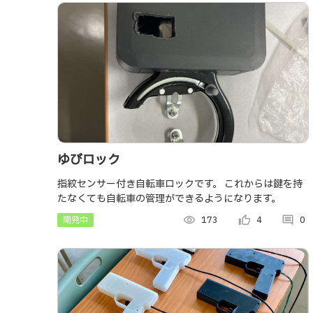
ゆびロック
指紋センサー付き自転車ロックです。 これからは鍵を持
たなくても自転車の管理ができるようになります。
開発中
visibility
173
thumb_up_alt
4
comment
0