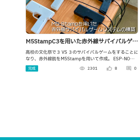
M5StampC3を用いた赤外線サバイバルゲー
ムシステム
高校の文化祭で３ VS ３のサバイバルゲームをすることに
なり、赤外線銃をM5Stampを用いて作成。 ESP-NOW
を通してUnityで両チームの得点を表示できるようにしま
完成
visibility
2301
thumb_up_alt
8
comment
0
した。