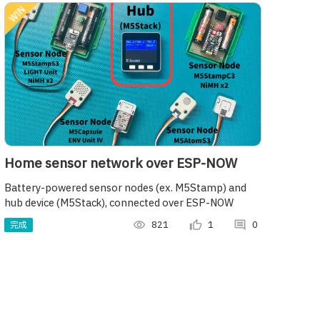
Home sensor network over ESP-NOW
Battery-powered sensor nodes (ex. M5Stamp) and
hub device (M5Stack), connected over ESP-NOW
完成
visibility
821
thumb_up_alt
1
comment
0