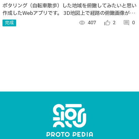
ポタリング（自転車散歩）した地域を俯瞰してみたいと思い
作成したWebアプリです。 3D地図上で経路の俯瞰画像が表
示されます。実際に走った経路を俯瞰してみると小さな発見
完成
visibility
407
thumb_up_alt
2
comment
0
があって結構面白いです。