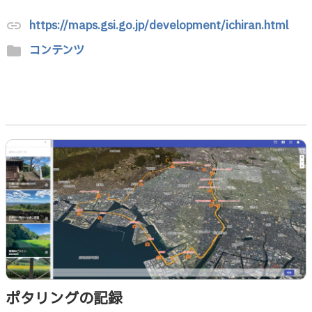
https://maps.gsi.go.jp/development/ichiran.html
link
コンテンツ
folder
ポタリングの記録