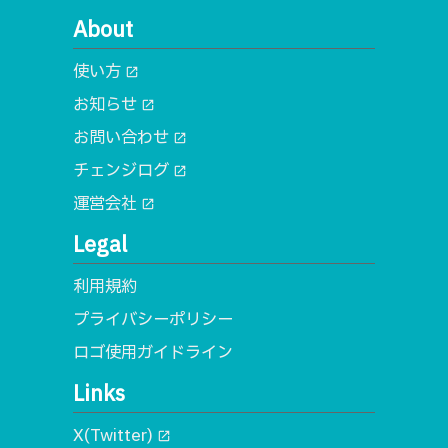
About
使い方
open_in_new
お知らせ
open_in_new
お問い合わせ
open_in_new
チェンジログ
open_in_new
運営会社
open_in_new
Legal
利用規約
プライバシーポリシー
ロゴ使用ガイドライン
Links
X(Twitter)
open_in_new