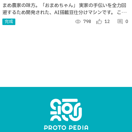
まめ農家の味方。「おまめちゃん」 実家の手伝いを全力回
避するため開発された、AI搭載豆仕分けマシンです。 これ
まで手作業であった豆の不良品(形状,色,虫食い)等を自動で
完成
visibility
798
thumb_up_alt
12
comment
0
分別してくれます。