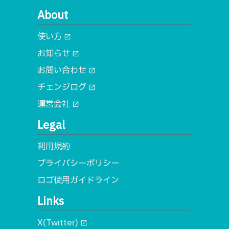
About
使い方
open_in_new
お知らせ
open_in_new
お問い合わせ
open_in_new
チェンジログ
open_in_new
運営会社
open_in_new
Legal
利用規約
プライバシーポリシー
ロゴ使用ガイドライン
Links
X(Twitter)
open_in_new