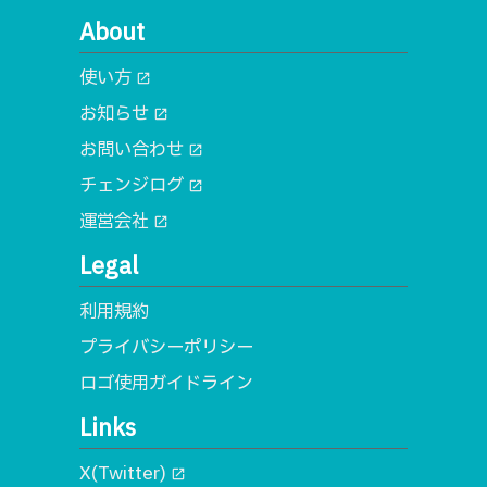
About
使い方
open_in_new
お知らせ
open_in_new
お問い合わせ
open_in_new
チェンジログ
open_in_new
運営会社
open_in_new
Legal
利用規約
プライバシーポリシー
ロゴ使用ガイドライン
Links
X(Twitter)
open_in_new