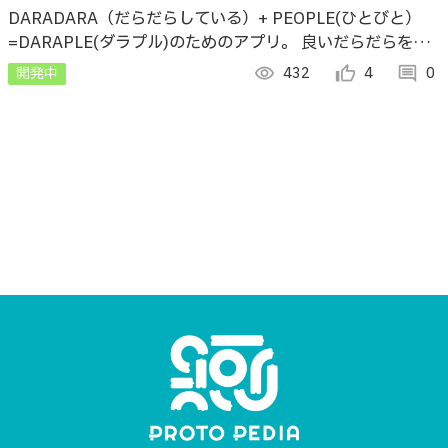
DARADARA（だらだらしている）+ PEOPLE(ひとびと）
=DARAPLE(ダラプル)のためのアプリ。 良いだらだらを増
やせば幸福度がUPすると考え、自分のだらだらを自覚し、
開発中
visibility
432
thumb_up_alt
4
comment
0
改善を目指す。