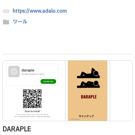
https://www.adalo.com
link
ツール
folder
DARAPLE