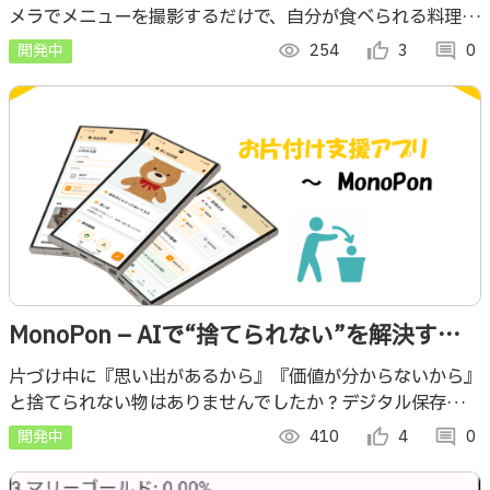
メラでメニューを撮影するだけで、自分が食べられる料理を
安全に特定できるアプリ。多言語のメニューに対応しOCR
開発中
visibility
254
thumb_up_alt
3
comment
0
技術とアレルギー情報データベースを活用
MonoPon – AIで“捨てられない”を解決する
片づけアプリ
片づけ中に『思い出があるから』『価値が分からないから』
と捨てられない物はありませんでしたか？デジタル保存で思
い出を振り返れる安心感、AI査定で価値を見極める材料を
開発中
visibility
410
thumb_up_alt
4
comment
0
提供し、捨てられない悩みを解決します！