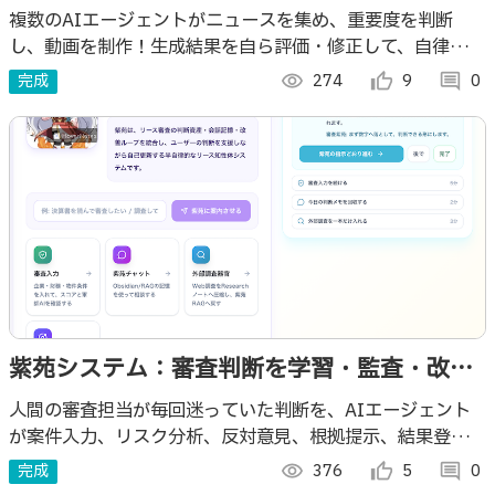
複数のAIエージェントがニュースを集め、重要度を判断
し、動画を制作！生成結果を自ら評価・修正して、自律的に
Youtubeを運営します
完成
visibility
274
thumb_up_alt
9
comment
0
紫苑システム：審査判断を学習・監査・改善
し続ける 〜リース知性体「紫苑 / SHION」〜
人間の審査担当が毎回迷っていた判断を、AIエージェント
が案件入力、リスク分析、反対意見、根拠提示、結果登録、
改善ログ化まで回し、次の審査に反映する
完成
visibility
376
thumb_up_alt
5
comment
0