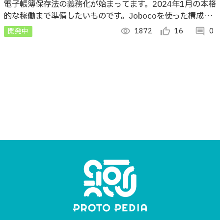
電子帳簿保存法の義務化が始まってます。2024年1月の本格
的な稼働まで準備したいものです。Jobocoを使った構成と
Sinatraを使った構成を試しLINE WORKSで対話的に登録や
開発中
visibility
1872
thumb_up_alt
16
comment
0
検索ができます。