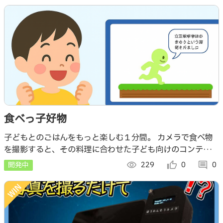
食べっ子好物
子どもとのごはんをもっと楽しむ１分間。 カメラで食べ物
を撮影すると、その料理に合わせた子ども向けのコンテンツ
が流れる。 アニメーション再生されたり、食べ物にまつわ
開発中
visibility
229
thumb_up_alt
0
comment
0
る豆知識が読み上げられたり。