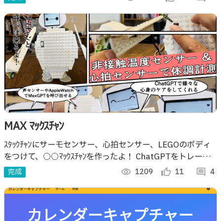
MAX ﾏｯｸｽﾁｬﾝ
ｽﾀｯｸﾁｬﾝにサーモセンサー、心拍センサー、LEGOのボディ
をつけて、○○ﾏｯｸｽﾁｬﾝを作ったよ！ ChatGPTをトレーニ
ングして、心身のケアや癒しの相手になってくれる！怪しく
完成
visibility
1209
thumb_up_alt
11
comment
4
動く！