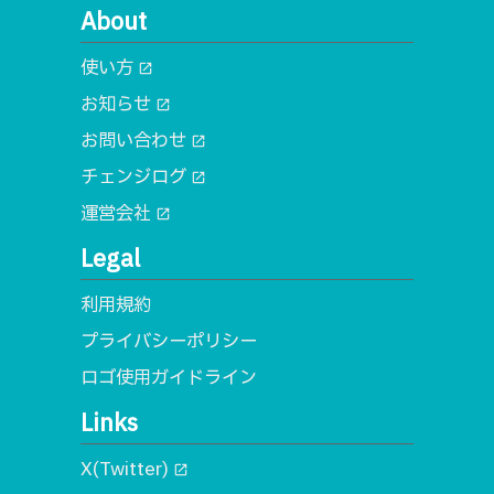
About
使い方
open_in_new
お知らせ
open_in_new
お問い合わせ
open_in_new
チェンジログ
open_in_new
運営会社
open_in_new
Legal
利用規約
プライバシーポリシー
ロゴ使用ガイドライン
Links
X(Twitter)
open_in_new