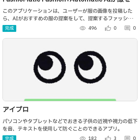
めてくれる！
このアプリケーションは、ユーザーが服の画像を投稿した
ら、AIがおすすめの服の提案をして、提案するファッショ
ンも画像で見せてくれます！
完成
visibility
496
thumb_up_alt
0
comment
0
アイプロ
パソコンやタブレットなどでおきる子供の近視や視力の低下
を音、テキストを使用して防ぐことのできるアプリ。
完成
visibility
182
thumb_up_alt
3
comment
0