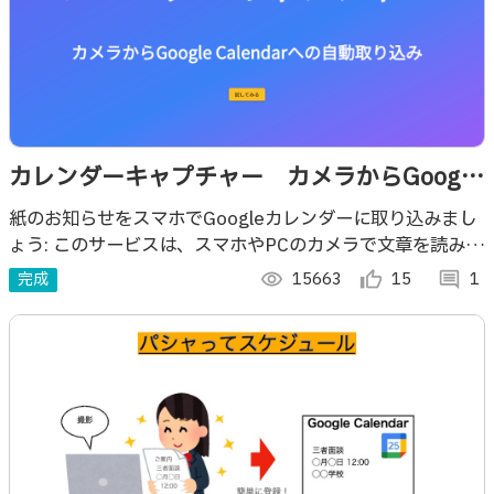
カレンダーキャプチャー カメラからGoogle
Calendarへの自動取り込み
紙のお知らせをスマホでGoogleカレンダーに取り込みまし
ょう: このサービスは、スマホやPCのカメラで文章を読み取
ってGoogleカレンダーに予定を登録するものです。
完成
visibility
15663
thumb_up_alt
15
comment
1