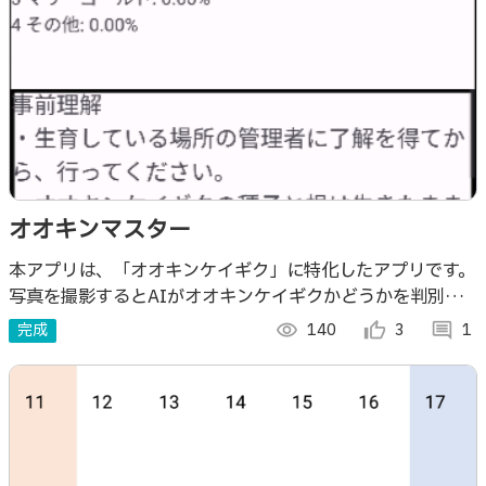
オオキンマスター
本アプリは、「オオキンケイギク」に特化したアプリです。
写真を撮影するとAIがオオキンケイギクかどうかを判別し
ます。 文章と画像のクイズにより、オオキンケイギクに関
完成
visibility
140
thumb_up_alt
3
comment
1
する知識を身につけられます。