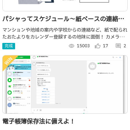
パシャってスケジュール〜紙ベースの連絡を
Googleカレンダー登録〜
マンションや地域の案内や学校からの連絡など、紙で配られ
たおたよりをカレンダー登録するの地味に面倒！ カメラで
撮影したものから文字データを読み取ってGoogleカレンダ
完成
visibility
15003
thumb_up_alt
17
comment
2
ーに登録できるツールを作ってみた。
電子帳簿保存法に備えよ！