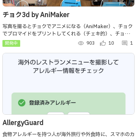
チョク3d by AniMaker
写真を撮るとチョクでアニメになる（AniMaker）、チョク
でブロマイドをプリントしてくれる（チェキ的）、チョクで
3dフィギュアになる（3D Printer）、な大きめインスタン
開発中
visibility
903
thumb_up_alt
10
comment
1
トカメラです！
AllergyGuard
食物アレルギーを持つ人が海外旅行や外食時に、スマホのカ