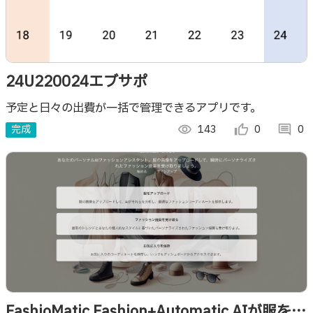
24U220024エブサポ
予定と日々の出費が一括で管理できるアプリです。
完成
visibility
143
thumb_up_alt
0
comment
0
FashioMatic Fashion+Automatic AIが服を決