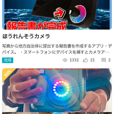
ほうれんそうカメラ
写真から地方自治体に提出する報告書を作成するアプリ・デ
バイス。 ・スマートフォンにデバイスを挿すとカメラアプ
リが起動 ・シャッターボタンを押せば、自治体に写真が共
完成
visibility
1332
thumb_up_alt
21
comment
2
有される。 ・手袋してても操作できる。