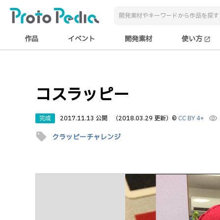
作品
イベント
開発素材
使い方
open_in_new
コスラッピー
完成
2017.11.13 公開
（2018.03.29 更新）
©
CC BY 4+
visibility
sell
クラッピーチャレンジ