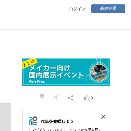
新規登録
ログイン
share
thumb_up_alt
0
close
作品を登録しよう
モノづくりしている人に、つくった作品を見て