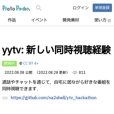
search
ログイン
新規登録
作品
イベント
開発素材
使い方
open_in_new
yytv: 新しい同時視聴経験
開発中
©
CC BY 4+
2022.08.08 公開
（2022.08.28 更新）
visibility
811
通話やチャットを通じて，自宅に居ながら好きな番組を
同時視聴できます．
https://github.com/na2shell/ytv_hackathon
link