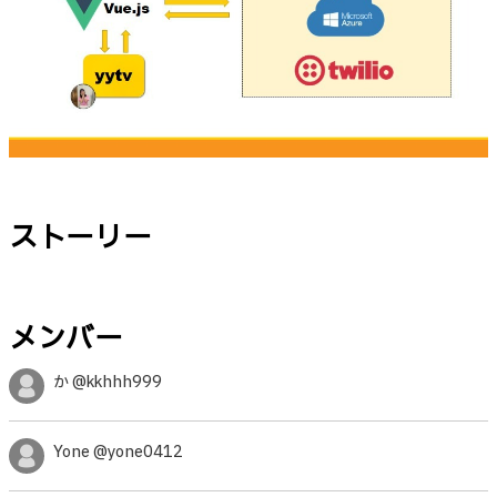
ストーリー
メンバー
か @kkhhh999
Yone @yone0412