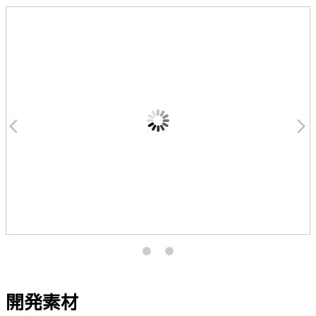
arrow_back_ios
arrow_forward_ios
開発素材