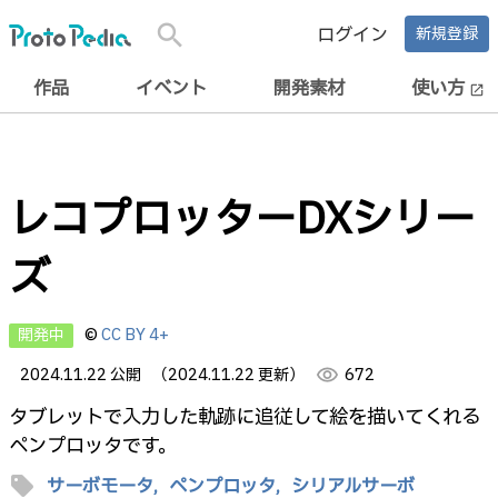
search
ログイン
新規登録
作品
イベント
開発素材
使い方
open_in_new
レコプロッターDXシリー
ズ
開発中
©
CC BY 4+
2024.11.22 公開
（2024.11.22 更新）
visibility
672
タブレットで入力した軌跡に追従して絵を描いてくれる
ペンプロッタです。
sell
サーボモータ,
ペンプロッタ,
シリアルサーボ