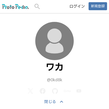
search
ログイン
新規登録
ワカ
@0kd8k
keyboard_arrow_up
閉じる