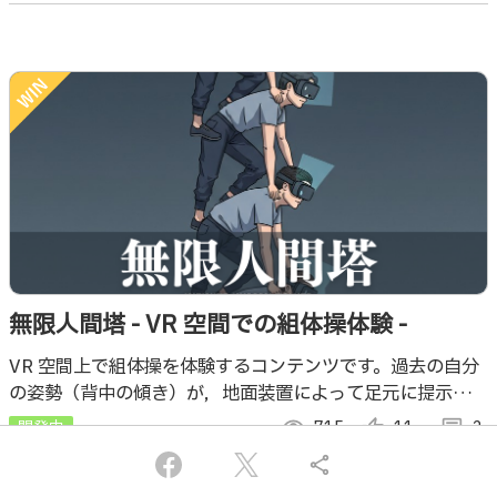
無限人間塔 - VR 空間での組体操体験 -
VR 空間上で組体操を体験するコンテンツです。過去の自分
の姿勢（背中の傾き）が，地面装置によって足元に提示され
ます。
開発中
visibility
715
thumb_up_alt
11
comment
2
share